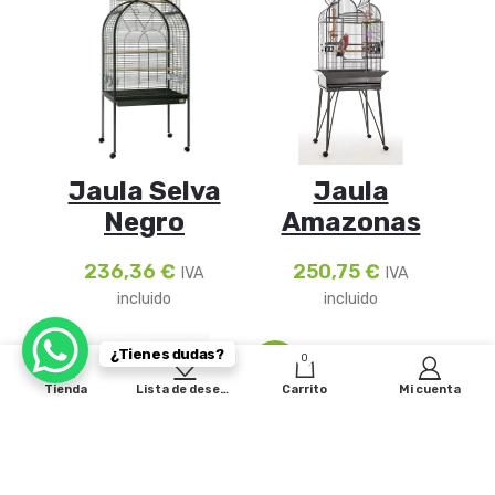
Jaula Selva
Jaula
Negro
Amazonas
236,36
€
250,75
€
IVA
IVA
incluido
incluido
¿Tienes dudas?
0
-9%
Tienda
Lista de deseos
Carrito
Mi cuenta