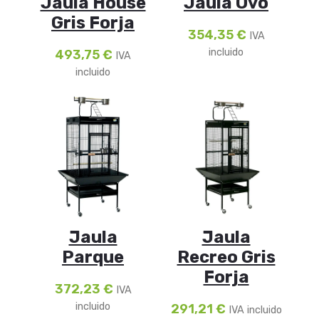
Jaula House
Jaula Ovo
Gris Forja
354,35
€
IVA
incluido
493,75
€
IVA
incluido
Jaula
Jaula
Parque
Recreo Gris
Forja
372,23
€
IVA
incluido
291,21
€
IVA incluido