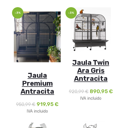
-3%
-3%
Jaula Twin
Ara Gris
Jaula
Antracita
Premium
Antracita
890,95
€
920,99
€
IVA incluido
919,95
€
950,99
€
IVA incluido