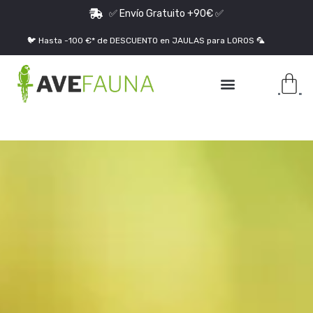
✅ Envío Gratuito +90€ ✅
🐦 Hasta -100 €* de DESCUENTO en JAULAS para LOROS 🦜
Jaulas para Loros Grandes