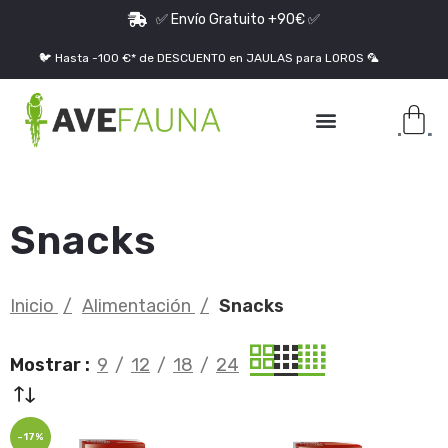
✅ Envío Gratuito +90€ ✅
🐦 Hasta -100 €* de DESCUENTO en JAULAS para LOROS 🦜
Jaulas para Loros Grandes
Snacks
Inicio
Alimentación
Snacks
Mostrar
9
12
18
24
-17%