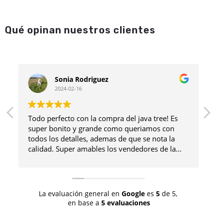
Qué opinan nuestros clientes
Sonia Rodriguez
2024-02-16
Todo perfecto con la compra del java tree! Es
super bonito y grande como queriamos con
todos los detalles, ademas de que se nota la
calidad. Super amables los vendedores de la
página que me enseñaron por foto los que
tenían disponibles antes de hacer la compra y
en todo momento hemos estado en contacto
por correo para aclarar dudas y demás… A
La evaluación general en
Google
es
5
de 5,
parte cogimos unos accesorios para nuestro
en base a
5 evaluaciones
loro que son muy chulos! En definitiva muy