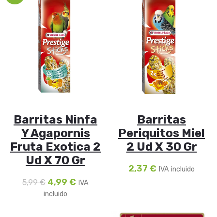
Barritas Ninfa
Barritas
Y Agapornis
Periquitos Miel
Fruta Exotica 2
2 Ud X 30 Gr
Ud X 70 Gr
2,37
€
IVA incluido
4,99
€
5,99
€
IVA
incluido