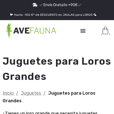
✅ Envío Gratuito +90€ ✅
🐦 Hasta -100 €* de DESCUENTO en JAULAS para LOROS 🦜
Jaulas para Loros Grandes
Juguetes para Loros
Grandes
Inicio
Juguetes
Juguetes para Loros
Grandes
¿Tienes un loro grande que necesita juguetes