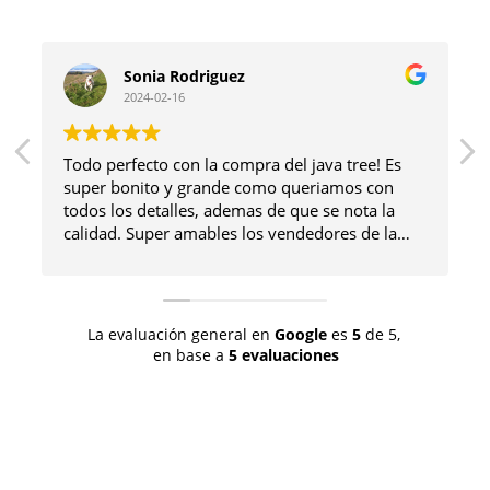
Sonia Rodriguez
2024-02-16
Todo perfecto con la compra del java tree! Es
super bonito y grande como queriamos con
todos los detalles, ademas de que se nota la
calidad. Super amables los vendedores de la
página que me enseñaron por foto los que
tenían disponibles antes de hacer la compra y
en todo momento hemos estado en contacto
por correo para aclarar dudas y demás… A
La evaluación general en
Google
es
5
de 5,
parte cogimos unos accesorios para nuestro
en base a
5 evaluaciones
loro que son muy chulos! En definitiva muy
contenta con la compra y el trato recibido