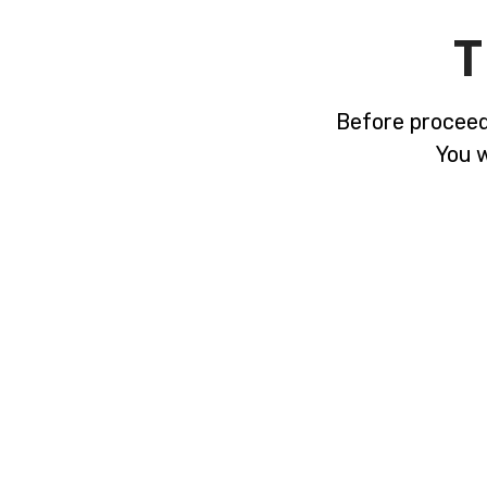
T
Before proceed
You w