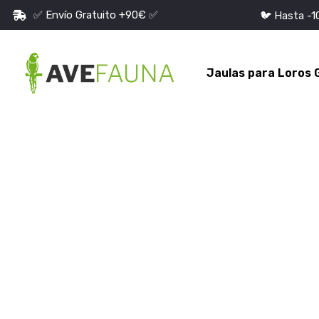
✅ Envío Gratuito +90€ ✅
🐦 Hasta -
Jaulas para Loros 