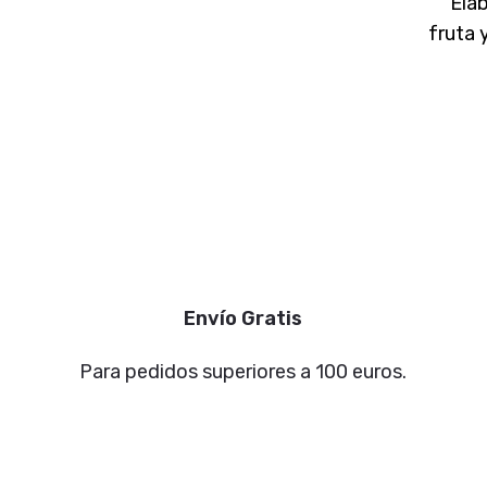
Ela
secas y nueces,
fruta 
proporcionando una
para 
genui
Envío Gratis
Para pedidos superiores a 100 euros.