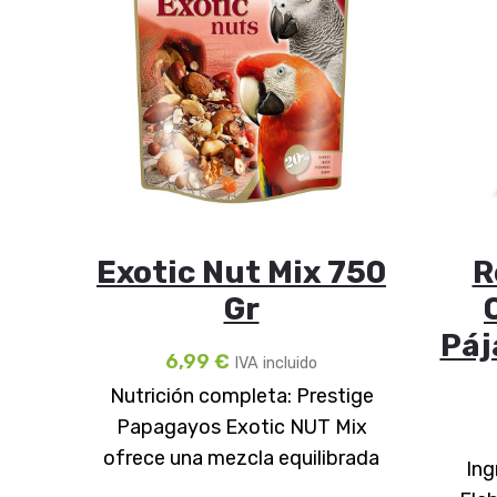
Exotic Nut Mix 750
R
Gr
Páj
6,99
€
IVA incluido
Nutrición completa: Prestige
Papagayos Exotic NUT Mix
ofrece una mezcla equilibrada
Ing
de cereales, semillas, frutas