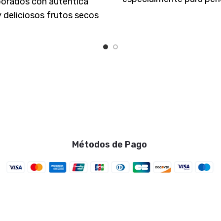
borados con auténtica
elaborado con semil
y deliciosos frutos secos
cocinadas al horno
una experiencia de sabor
enriquecido con miel 
na. Saludable y natural:
Una
Métodos de Pago