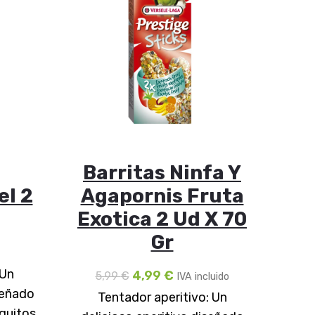
Barritas Ninfa Y
Ex
el 2
Agapornis Fruta
Exotica 2 Ud X 70
Gr
Nutr
Pap
 Un
4,99
€
5,99
€
IVA incluido
p
señado
Tentador aperitivo: Un
e
quitos,