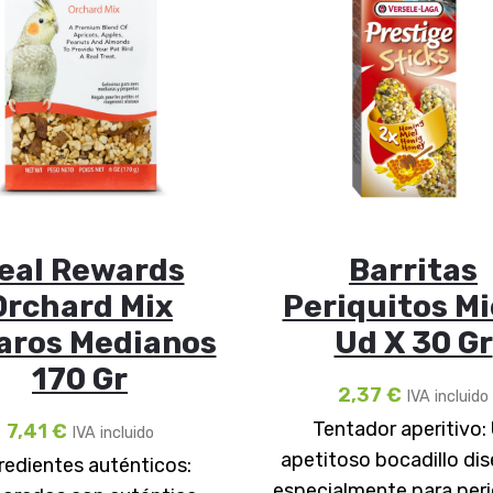
eal Rewards
Barritas
Orchard Mix
Periquitos Mi
aros Medianos
Ud X 30 Gr
170 Gr
2,37
€
IVA incluido
Tentador aperitivo:
7,41
€
IVA incluido
apetitoso bocadillo di
redientes auténticos:
especialmente para peri