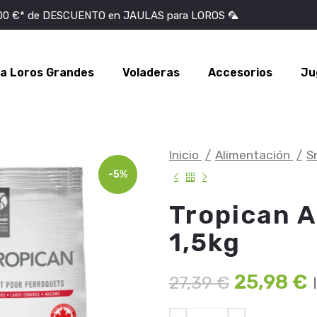
100 €* de DESCUENTO en JAULAS para LOROS 🦜
ra Loros Grandes
Voladeras
Accesorios
Ju
Inicio
Alimentación
S
-5%
Tropican A
1,5kg
25,98
€
27,39
€