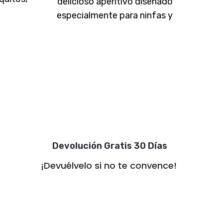
delicioso aperitivo diseñado
semil
las
especialmente para ninfas y
 y
agapornis, elaborado con piña,
para
plátano, mango y semillas.
Barritas de
Devolución Gratis 30 Días
¡Devuélvelo si no te convence!