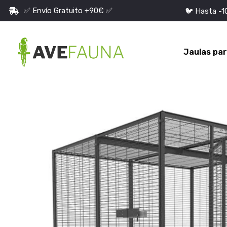
✅ Envío Gratuito +90€ ✅
🐦 Hasta -
Jaulas pa