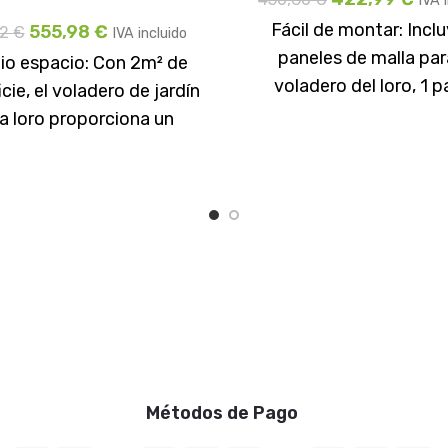
IVA 
Fácil de montar: Incl
555,98
€
12
€
IVA incluido
paneles de malla par
io espacio: Con 2m² de
voladero del loro, 1 p
cie, el voladero de jardín
voladero con puerta pe
a loro proporciona un
1
o amplio y cómodo para
que
Métodos de Pago