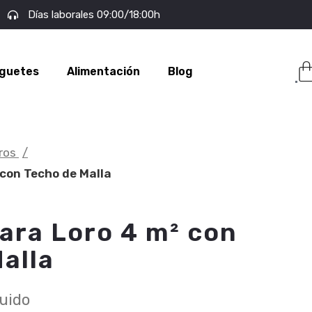
Días laborales 09:00/18:00h
guetes
Alimentación
Blog
oros
 con Techo de Malla
ara Loro 4 m² con
alla
luido