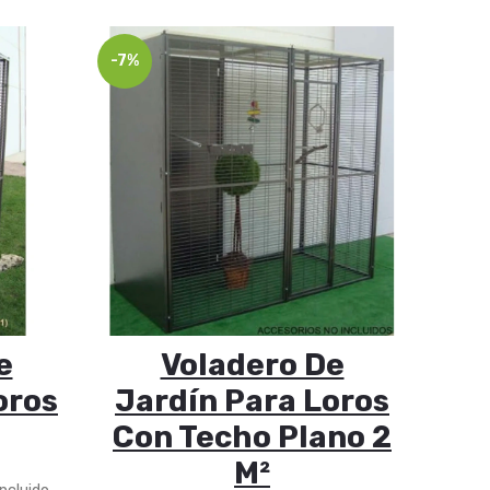
-7%
-5%
e
Voladero De
oros
Jardín Para Loros
Ja
Con Techo Plano 2
De
M²