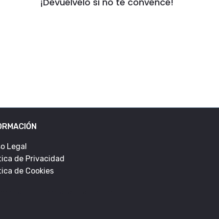
¡Devuélvelo si no te convence!
ORMACIÓN
so Legal
tica de Privacidad
tica de Cookies
imas noticias en el blog