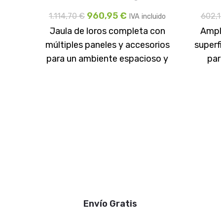
960,95
€
1.114,70
€
602,
IVA incluido
Jaula de loros completa con
Ampl
múltiples paneles y accesorios
superfi
para un ambiente espacioso y
par
cómodo: Incluye 4 paneles de
espaci
malla
Envío Gratis