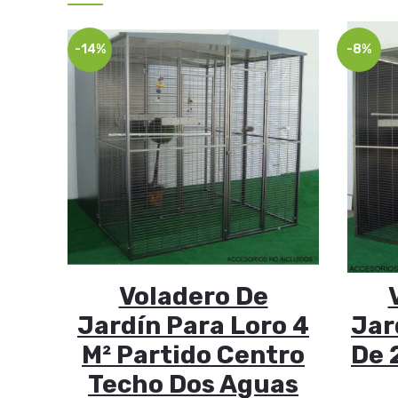
-14%
-8%
Voladero De
Jardín Para Loro 4
Jar
M² Partido Centro
De 
Techo Dos Aguas