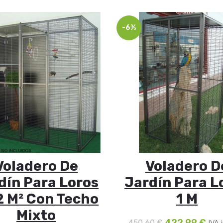
-6%
Voladero De
Voladero D
dín Para Loros
Jardín Para L
2 M² Con Techo
1 M
Mixto
422,99
€
450,60
€