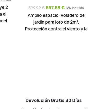
incluido
uye 2
557,58
€
599,99
€
961
IVA incluido
a el
Amplio espacio: Voladero de
Amp
anel
jardín para loro de 2m².
Con
atonal,
Protección contra el viento y la
par
intemperie: 2 paneles opacos
disf
corta-viento
Devolución Gratis 30 Días