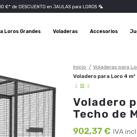
100 €* de DESCUENTO en JAULAS para LOROS 🦜
ra Loros Grandes
Voladeras
Accesorios
Ju
Inicio
Voladeras para L
Voladero para Loro 4 m²
Voladero p
Techo de M
902,37
€
IVA inc