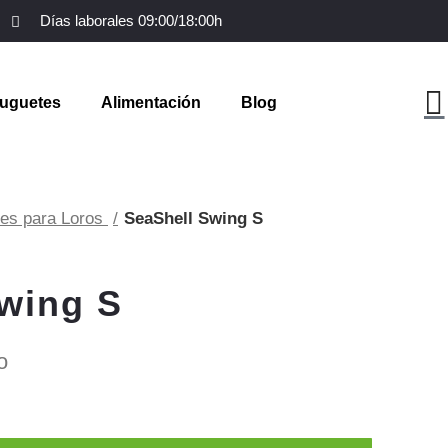
Días laborales 09:00/18:00h
uguetes
Alimentación
Blog
les para Loros
SeaShell Swing S
wing S
o