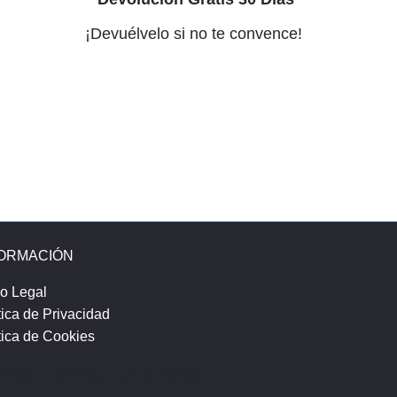
¡Devuélvelo si no te convence!
FORMACIÓN
o Legal
tica de Privacidad
tica de Cookies
imas noticias en el blog