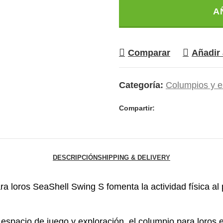
A
Comparar
Añadir 
Categoría:
Columpios y e
Compartir:
DESCRIPCIÓN
SHIPPING & DELIVERY
ra loros SeaShell Swing S fomenta la actividad física al
 espacio de juego y exploración, el columpio para loros e