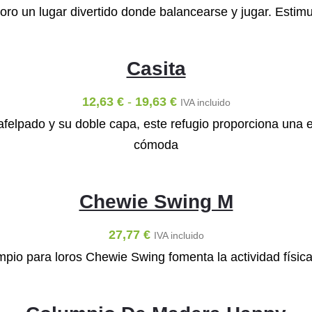
oro un lugar divertido donde balancearse y jugar. Estim
Casita
12,63
€
-
19,63
€
IVA incluido
felpado y su doble capa, este refugio proporciona un
cómoda
Chewie Swing M
27,77
€
IVA incluido
lumpio para loros Chewie Swing fomenta la actividad físic