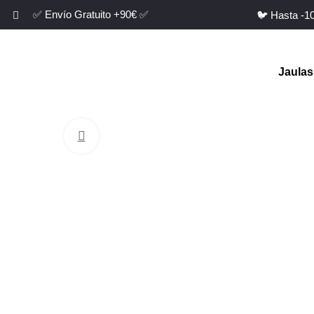
✅ Envío Gratuito +90€ ✅
🐦 Hasta -
Jaulas
Clic para ampliar