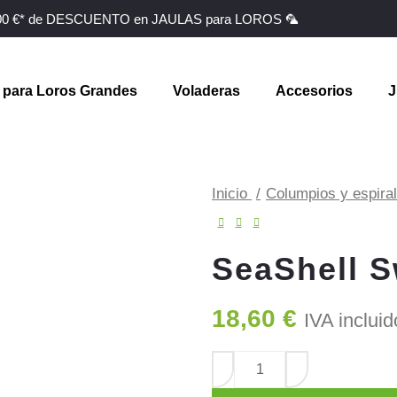
100 €* de DESCUENTO en JAULAS para LOROS 🦜
 para Loros Grandes
Voladeras
Accesorios
J
Inicio
Columpios y espira
SeaShell S
18,60
€
IVA incluid