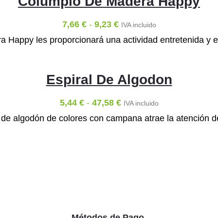
Columpio De Madera Happy
7,66
€
-
9,23
€
IVA incluido
 Happy les proporcionará una actividad entretenida y est
Espiral De Algodon
5,44
€
-
47,58
€
IVA incluido
l de algodón de colores con campana atrae la atención de
Métodos de Pago